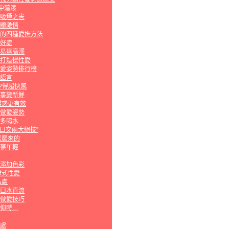
中蕩漾
吸煙之害
體激情
的四種愛撫方法
好處
易達高潮
打造慢性愛
愛姿勢排行榜
語言
?得超快感
事變新鮮
誘惑更有效
做愛姿勢
多喝水
“口交兩大絕技”
怎麼來的
葆年輕
添加色彩
離式性愛
私處
口水直流
做愛技巧
仰時…
處