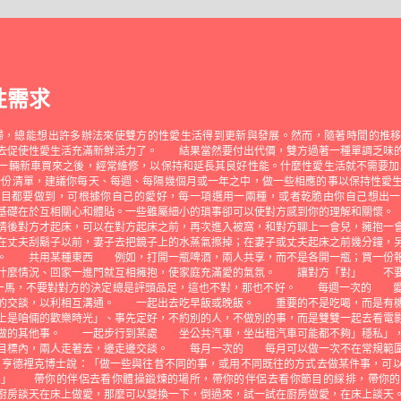
性需求
婦，總能想出許多辦法來使雙方的性愛生活得到更新與發展。然而，隨著時間的推
去促使性愛生活充滿新鮮活力了。 結果當然要付出代價，雙方過著一種單調乏味
一輛新車買來之後，經常維修，以保持和延長其良好性能。什麼性愛生活就不需要加
出一份清單，建議你每天、每週、每隔幾個月或一年之中，做一些相應的事以保持性愛
細目都要做到，可根據你自己的愛好，每一項選用一兩種，或者乾脆由你自己想出
基礎在於互相關心和體貼。一些雖屬細小的瑣事卻可以使對方感到你的理解和關懷
情後對方才起床，可以在對方起床之前，再次進入被窩，和對方聊上一會兒，擁抱
丈夫刮鬍子以前，妻子去把鏡子上的水蒸氣擦掉；在妻子或丈夫起床之前幾分鐘，
水。 共用某種東西 例如，打開一瓶啤酒，兩人共享，而不是各開一瓶；買一份報
麼情況、回家一進門就互相擁抱，使家庭充滿愛的氣氛。 讓對方「對」 不要
)一馬，不要對對方的決定總是評頭品足，這也不對，那也不好。 每週一次的 
時的交談，以利相互溝通。 一起出去吃早飯或晚飯。 重要的不是吃喝，而是
是咱倆的歡樂時光」、事先定好，不約別的人，不做別的事，而是雙雙一起去看電
歡做的其他事。 一起步行到某處 坐公共汽車，坐出租汽車可能都不夠」穩私」，
的目標內，兩人走著去，邊走邊交談。 每月一次的 每月可以做一次不在常規範圍
·亨德裡克博士說：「做一些與往昔不同的事，或用不同既往的方式去做某件事，可
。」 帶你的伴侶去看你體操鍛煉的場所，帶你的伴侶去看你節目的綵排，帶你的
廚房談天在床上做愛，那麼可以變換一下，倒過來，試一試在廚房做愛，在床上談