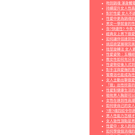
吻到銷魂 渾身觸
持續提升女人性高
對於性愛 女人不
性愛中更為銷魂的
男女一學就會的性
告?快速性? 今夜
經典女上男下做愛
如何讓伴侶達到性
挑逗欲望展現完美
陰莖旋轉法 女人
性愛姿勢：五種經
教女性如何充分享
性姿勢從後入式到
對手淫與愛撫的重
鴛鴦浴也能成為性
女人主動出擊做愛
「做」出性欣喜的
性愛對健康生活的
吸吮男人胸部可以
女性在達到性高潮
如何使自己的女人
?房?魂四招令你高
男人性能力怎樣才
女人致性頂點是男
性愛中，女人的自
如何學做個消魂的