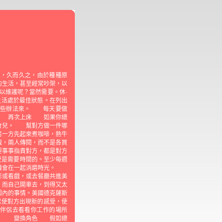
移，久而久之，由於種種原
的生活，甚至經常吵架，以
以維護呢？當然需要。休·
生活處於最佳狀態。在列出
一些辦法來。 每天要做
。 再次上床 如果你總
一會兒。 幫對方做一件哪
另一方先起來煮咖啡，熱牛
，兩人傳閱，而不是各買
事事指責對方，都是對方
愛是需要時間的。至少每週
有機會在一起消磨時光。
影或看戲，或去餐廳共進美
而自己開車去，到得又太
內的事情。美國德克薩斯
以使對方出現新的感受，使
伴侶去看看你工作的場所
天。 變換角色 假如總