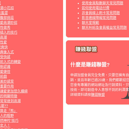
電
使用會員點數聊天常見問題
潮小花招
如何使用電話付費
該羞澀
非會員線上刷卡常見問題
腹部挑逗
影音連線障礙常見問題
愛高潮妙招
聊天室規範
?性做秀
聊天糾紛及會員權益常見問題
插入的技巧
高潮
性愛
更爽快
典後入式
受快感
前入式的轉變
什麼是賺錢聯盟?
新認識
愛捷徑
申請加盟會員完全免費，只要您擁有自
前戲
銷，並且年齡已過20歲，我們都歡迎
美妙感受
您會有專屬的網站網址及行銷資料，只
重要作用
技術，即可創造令人意想不到的利潤業
讓愛更加悠久纏綿
詳細資料請按
賺錢聯盟
的明顯特徵
常常達到高潮
潮??
算走「熊」
人的粗野
然呻吟“技巧
女人！