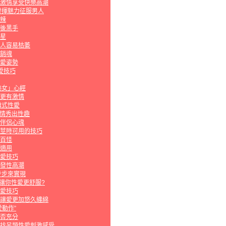
激情享受快樂高潮
發揮魅力征服男人
辣
後黑手
星
人容易枯萎
銷魂
愛姿勢
愛技巧
熟女」心經
更有激情
離式性愛
激情秀出性趣
伴侶心魂
莖時可用的技巧
百怪
適用
愛技巧
發性高潮
步步來實現
種讓你性愛更舒服?
愛技巧
讓愛更加悠久纏綿
動作”
否充分
找另類性愛刺激感受