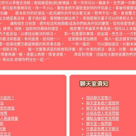
期天你可以爭著去洗碗；假如總是她(她)做晚飯，某一天你可以一顯身手，去烹調一次
都可能有摩擦存在。你一不小心，難免會把不滿發洩到你的伴侶身上。事後你需要
別離 週末和你的好朋友一起而讓你的伴侶去看兄弟。暫時不在一起，會使雙
夫總是看足球，妻子很討厭，電視機也被佔用了。某個星期天妻子可以同意和丈夫
話。 讓每個生日祝賀、週年紀念和假期都成為你們結為伴侶的慶賀，從而使愛情更
」維修」措施，協助保持關係的穩定。 假如雙方爭論某件事長達一個月以上未能
方不能妥協，以便找出解決的辦法。 對一些重要的事情、如金錢、性生活、一方
情的看法和態度，有何差異，如何統一。 促使關係更加親密 兩人一起去做某件新
，要一起尋找雙方都感興趣的新奇事去做。 一年一度的 可以總結過去，計劃未
一個新天地。 做一次實事求是的檢查和評價，把一年來的想法、做法、計劃、結
的情書再讀一遍，使愛火再燃，情更深篤。 再寫新情書，坦誠地大膽地表露你們的
，寄出去-即便你們住在一起。"
引起的？
視訊聊天室簡介
治
聊天室系統介面說明
密的煩惱
聊天室系統操作說明
地帶
註冊及登入常見問題
人極度興奮
購點及繳款常見問題
影
聊天室一般問題
刺激
什麼是免費文字聊天
否充分
什麼是免費視訊