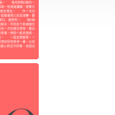
晚餐。 每月到每3個月一
採取一些措施彌補，使雙方
方更加懷念。 作一次交
一起看電視上的足球賽，要
深沉、更熱烈。 每6個
解決，不妨坐下來細細交
對另一方的責任等等，要討
奇事，例如一起去旅遊，
來。 一起去買股票。一
果等好好地思考一番，以改
愛心和互作評價，並提出