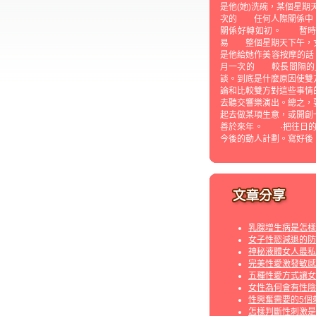
是他(她)洗碗，某個星
次的 任何人際關係中，
關係好轉如初。 暫時
易 整個星期天下午，丈
是他給她作美容按摩的
月一次的 較長間隔的
談。到底是什麼原因使雙
論和比較雙方對這些事
去聽交響樂演出。總之
起去做某項生意，或開創
善於來年。 ·把往日
今後的動人計劃。寫好後
乳腺增生病是怎樣
女子性慾減退的防
神秘液體女人最私
完美性愛激發敏感
五種性愛方式讓女
女性為何會有性陰
性興奮需要的5個
怎樣判斷性刺激是