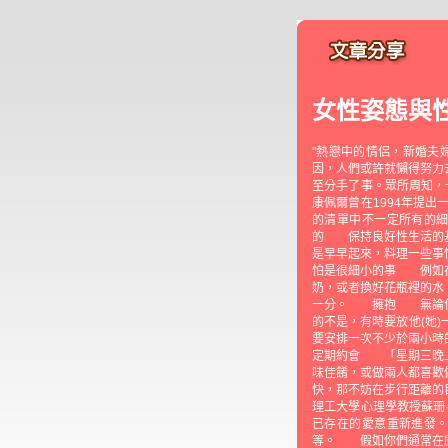
女性姿態與
"熱戀中的情侶，新婚夫
因，人們或許就懶得努力
至分手了事。眾所周知，
康佩爾曾在1994年提
的清單中不一定所有的
的 保持良好性生活的
是早早起來，料理一些事
怕是很細小的事 例如在
奶，或者換好花瓶裡的
一分。 擁抱 無論什
的不是，有時要放他(她
要安排一次不少於兩小
定期約會 「星期三晚上
味佳餚，或做兩人都喜
快，那不妨在步行距離
理工大學心理學教授蘇珊
已存在的愛意重新進發
等。 假如你們通常在