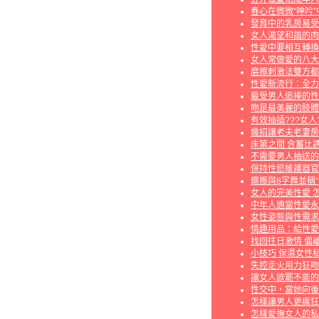
春心在微微“呻吟”
發育中的乳房易受
女人渴望和諧的肉
性愛中要相互轉換
女人常做愛的八大
磨擦刺激法雙方都
性愛新流行：全力
最受男人追捧的性
吻是最美麗的肢體
有效抽插???女人
幾招讓老夫老妻房
床第之間 含蓄比
不需要男人抽送的
保持性慾維護器官
蝶振與8字舞並稱
女人的完美性愛 
中年人適當性愛永
女性姿態與性需求
情趣用品：給性愛
找回往日激情 偏
小技巧 保濕女性
失控走火用力狂吻
讓女人欲罷不能的
性交中，當她向後
怎樣讓男人更瘋狂
怎樣愛撫女人的私