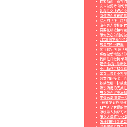
性愛指南，讓你們
女人做愛時 如何
乳房性交技巧超火
陰道流血背後的幕
女人的「性」趣剋
沒有男人愛撫的女
耍耍花樣讓接吻更
讓你放心內射的做
7個高潮不斷的情
房事前如何按摩
床伴數字 打造「
選好做愛地點讓你
找回往日激情 偏
溫情“做秀” 秀出
小小動作可以俘獲
當女上位套不緊陰
熟女們的接吻千奇
欲擒故縱：快感也
活學活用的完美性
男女聲色遊樂場觸
美妙高潮 需要一
4種做愛姿勢 哪
日本ＡＶ女優的性
吸吮男人胸部可以
讓女人瘋狂的“做愛
怎樣判斷性刺激是
野外做愛給成年人